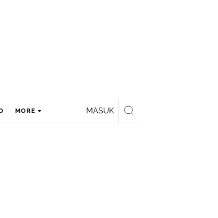
MASUK
D
MORE