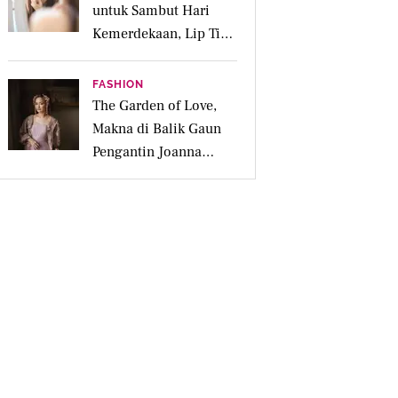
untuk Sambut Hari
Kemerdekaan, Lip Tint
dan Parfum Bikin
Makin Fresh
FASHION
The Garden of Love,
Makna di Balik Gaun
Pengantin Joanna
Alexandra Rancangan
Didiet Maulana