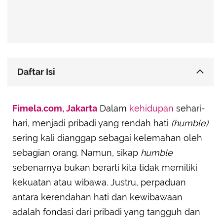
Advertisement
Daftar Isi
Mendengarkan dengan Tulus
Fimela.com, Jakarta
Dalam
kehidupan
sehari-
Bersikap Jujur dan Autentik
hari, menjadi pribadi yang rendah hati
(humble)
Menunjukkan Empati dengan Benar-Benar Tulus
sering kali dianggap sebagai kelemahan oleh
Menghargai Pencapaian Orang Lain
sebagian orang. Namun, sikap
humble
Berani Mengakui Kesalahan dan Belajar dari
sebenarnya bukan berarti kita tidak memiliki
Kegagalan
kekuatan atau wibawa. Justru, perpaduan
Memiliki Prinsip yang Kokoh
antara kerendahan hati dan kewibawaan
Tidak Haus Validasi dari Orang Lain
adalah fondasi dari pribadi yang tangguh dan
Tetap Tenang dalam Menghadapi Kritik