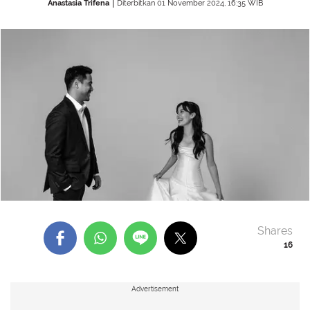
Anastasia Trifena
Diterbitkan 01 November 2024, 16:35 WIB
Shares
16
Advertisement