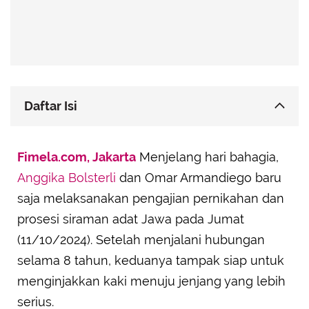
Daftar Isi
Berpelukan Mesra sambil Tertawa Bahagia
Fimela.com, Jakarta
Menjelang hari bahagia,
Pernikahan yang Penuh dengan Tawa
Anggika Bolsterli
dan Omar Armandiego baru
Siap Arungi Bahtera Rumah Tangga
saja melaksanakan pengajian pernikahan dan
Hubungan yang Menyenangkan
prosesi siraman adat Jawa pada Jumat
Tak Meninggalkan Tradisi dan Adat
(11/10/2024). Setelah menjalani hubungan
selama 8 tahun, keduanya tampak siap untuk
menginjakkan kaki menuju jenjang yang lebih
serius.