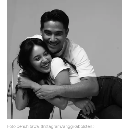
Foto penuh tawa. (Instagram/anggikabolsterli)