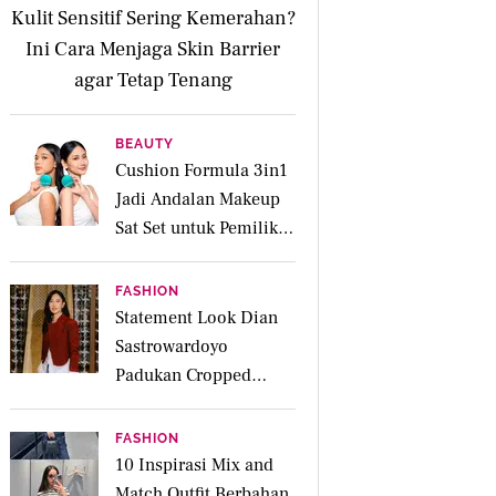
Kulit Sensitif Sering Kemerahan?
Ini Cara Menjaga Skin Barrier
agar Tetap Tenang
BEAUTY
Cushion Formula 3in1
Jadi Andalan Makeup
Sat Set untuk Pemilik
Kulit Acne Prone
FASHION
Statement Look Dian
Sastrowardoyo
Padukan Cropped
Beskap dan Ripped
Jeans, Hadirkan Pesona
FASHION
Kartini yang Edgy
10 Inspirasi Mix and
Match Outfit Berbahan