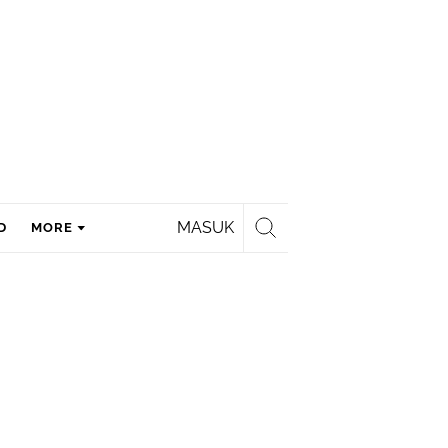
MASUK
D
MORE