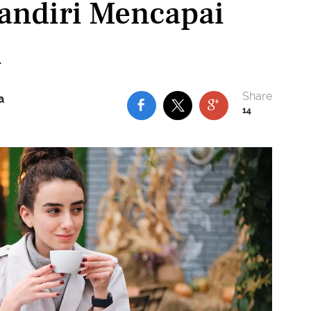
ndiri Mencapai
i
a
14