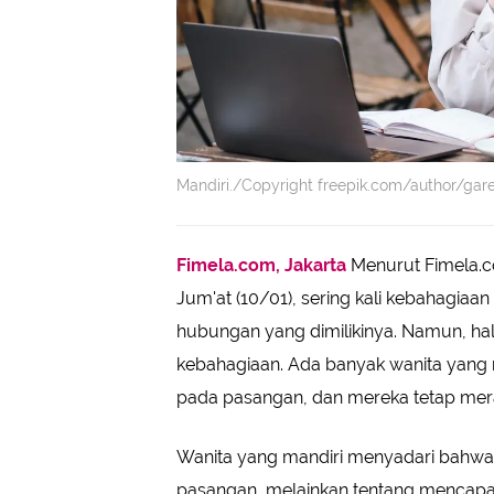
Mandiri./Copyright freepik.com/author/gare
Fimela.com, Jakarta
Menurut Fimela.c
Jum'at (10/01), sering kali kebahagia
hubungan yang dimilikinya. Namun, hal
kebahagiaan. Ada banyak wanita yang 
pada pasangan, dan mereka tetap mera
Wanita yang mandiri menyadari bahw
pasangan, melainkan tentang mencapai