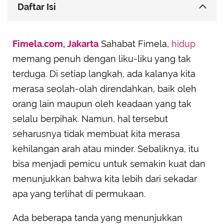
Daftar Isi
Tidak Terbawa Emosi dengan Mudah
Fimela.com, Jakarta
Sahabat Fimela,
hidup
Percaya Diri dengan Membangun Kesadaran Diri
memang penuh dengan liku-liku yang tak
Positif
terduga. Di setiap langkah, ada kalanya kita
Berbicara dengan Diri Sendiri Seperti Teman Baik
merasa seolah-olah direndahkan, baik oleh
Tahu Kapan Harus Mencari Dukungan
orang lain maupun oleh keadaan yang tak
Tidak Terlalu Terpengaruh dengan Pandangan
selalu berpihak. Namun, hal tersebut
Negatif Orang Lain
seharusnya tidak membuat kita merasa
Mampu Beradaptasi dengan Perubahan tanpa
Kehilangan Arah
kehilangan arah atau minder. Sebaliknya, itu
Tetap Positif dan Mendorong Orang Lain
bisa menjadi pemicu untuk semakin kuat dan
menunjukkan bahwa kita lebih dari sekadar
apa yang terlihat di permukaan.
Ada beberapa tanda yang menunjukkan