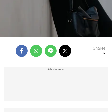
Shares
14
Advertisement