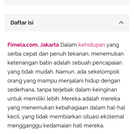
Daftar Isi
Bersyukur atas Hal-Hal Sederhana
Fimela.com, Jakarta
Dalam
kehidupan
yang
Menerima Keadaan dengan Ikhlas
serba cepat dan penuh tekanan, menemukan
Tidak Mudah Terpancing Emosi
ketenangan batin adalah sebuah pencapaian
Sabar dan Tidak Terburu-Buru
yang tidak mudah. Namun, ada sekelompok
Memprioritaskan Keseimbangan Hidup
orang yang mampu menjalani hidup dengan
Menghargai Hubungan yang Bermakna
sederhana, tanpa terjebak dalam keinginan
Memiliki Jiwa Pemaaf
untuk memiliki lebih. Mereka adalah mereka
yang menemukan kebahagiaan dalam hal-hal
kecil, yang tidak membiarkan situasi eksternal
mengganggu kedamaian hati mereka.