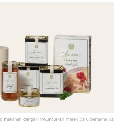
snis makanan dengan meluncurkan merek baru bernama As