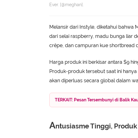
Ever. [@meghan].
Melansir dari Instyle, diketahui bahwa
dari selai raspberry, madu bunga liar
crêpe, dan campuran kue shortbread d
Harga produk ini berkisar antara $9 hi
Produk-produk tersebut saat ini hanya
akan diperluas secara global dalam wa
TERKAIT: Pesan Tersembunyi di Balik Ka
A
ntusiasme Tinggi, Produ