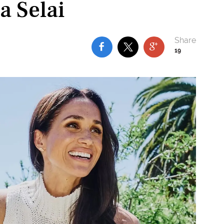
a Selai
19