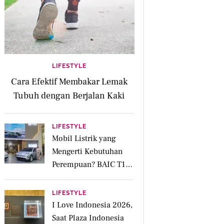
LIFESTYLE
Cara Efektif Membakar Lemak
Tubuh dengan Berjalan Kaki
LIFESTYLE
Mobil Listrik yang
Mengerti Kebutuhan
Perempuan? BAIC T1
Punya Kabin Lapang
hingga Fitur Parkir
LIFESTYLE
Otomatis
I Love Indonesia 2026,
Saat Plaza Indonesia