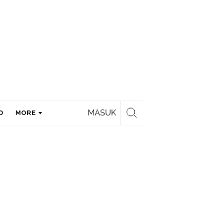
MASUK
D
MORE