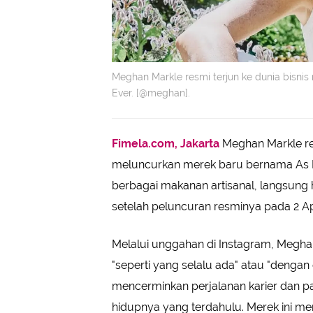
Meghan Markle resmi terjun ke dunia bisn
Ever. [@meghan].
Fimela.com, Jakarta
Meghan Markle re
meluncurkan merek baru bernama As E
berbagai makanan artisanal, langsung 
setelah peluncuran resminya pada 2 Apr
Melalui unggahan di Instagram, Megha
"seperti yang selalu ada" atau "dengan
mencerminkan perjalanan karier dan p
hidupnya yang terdahulu. Merek ini m