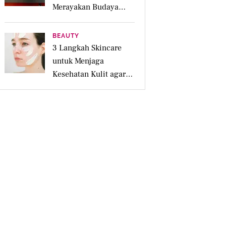
Merayakan Budaya
Lokal Lewat 4
Pengalaman Inspiratif
BEAUTY
3 Langkah Skincare
untuk Menjaga
Kesehatan Kulit agar
Tetap Lembap
Sepanjang Hari