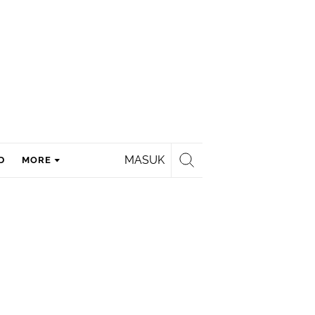
MASUK
D
MORE