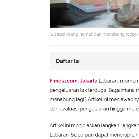
Ilustrasi orang hemat dan menabung (copyri
Daftar Isi
Evaluasi dan Rencanakan Ulang 
Fimela.com, Jakarta
Lebaran, momen pe
Kembalikan Tabunganmu dengan Di
pengeluaran tak terduga. Bagaimana 
Tips Tambahan untuk Mengelola 
menabung lagi? Artikel ini menjawabnya
dari evaluasi pengeluaran hingga mere
Artikel ini menjelaskan langkah-langk
Lebaran. Siapa pun dapat menerapkan 