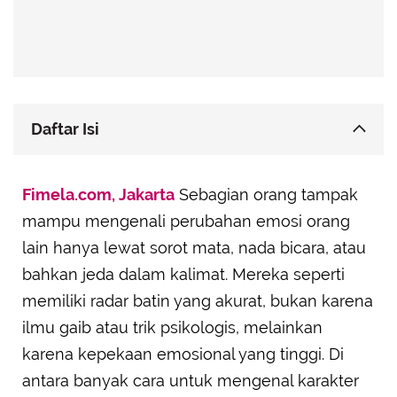
Daftar Isi
Cancer: Sangat Sensitif terhadap Emosi
Fimela.com, Jakarta
Sebagian orang tampak
Pisces: Membaca Energi Lewat Imajinasi yang
mampu mengenali perubahan emosi orang
Luas
lain hanya lewat sorot mata, nada bicara, atau
Libra: Membaca Perasaan Lewat Pengamatan Jeli
bahkan jeda dalam kalimat. Mereka seperti
Scorpio: Mendeteksi Emosi Lewat Sorot Mata dan
Bahasa Tubuh
memiliki radar batin yang akurat, bukan karena
ilmu gaib atau trik psikologis, melainkan
Virgo: Peka Lewat Detail yang Tak Diketahui
Orang Lain
karena kepekaan emosional yang tinggi. Di
Aquarius: Menangkap Emosi Lewat Sudut
antara banyak cara untuk mengenal karakter