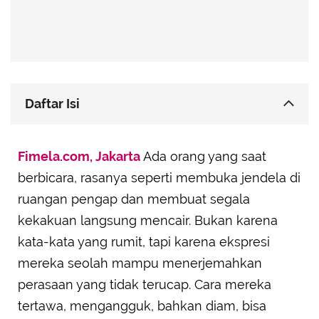
Daftar Isi
Leo: Jujur dan Terbuka dalam Mengekspresikan
Fimela.com, Jakarta
Diri
Ada orang yang saat
berbicara, rasanya seperti membuka jendela di
Gemini: Ekspresi sebagai Bahasa Kedua yang
Mereka Kuasai
ruangan pengap dan membuat segala
Libra: Ekspresi yang Membuat Orang Merasa
kekakuan langsung mencair. Bukan karena
Didengarkan
kata-kata yang rumit, tapi karena ekspresi
Pisces: Ekspresi Emosi yang Memberi Rasa Aman
mereka seolah mampu menerjemahkan
dan Nyaman
perasaan yang tidak terucap. Cara mereka
Aries: Ekspresi Penuh Energi yang Menghidupkan
tertawa, mengangguk, bahkan diam, bisa
Suasana