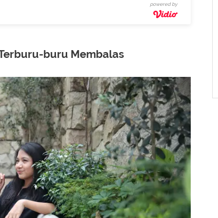
powered by
n Terburu-buru Membalas