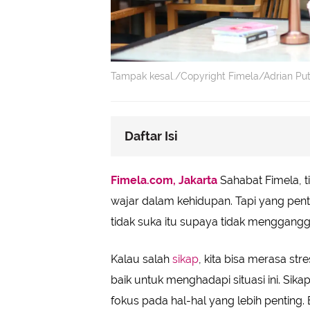
Tampak kesal./Copyright Fimela/Adrian Put
Daftar Isi
Pilih Tenang dan Jangan Terburu-
Fimela.com, Jakarta
Sahabat Fimela, 
Buat Batas yang Jelas dan Jaga Dir
wajar dalam kehidupan. Tapi yang pen
Terima Kenyataan dengan Hati La
tidak suka itu supaya tidak mengganggu
Fokus pada Lingkungan dan Hal Pos
Jaga Konsistensi dan Sikap Baik
Kalau salah
sikap
, kita bisa merasa str
baik untuk menghadapi situasi ini. Sik
fokus pada hal-hal yang lebih penting.