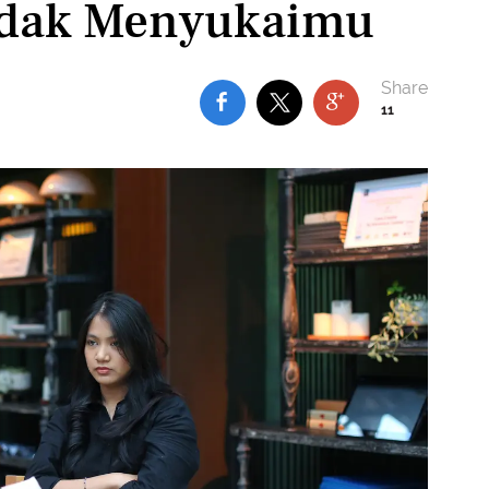
idak Menyukaimu
11