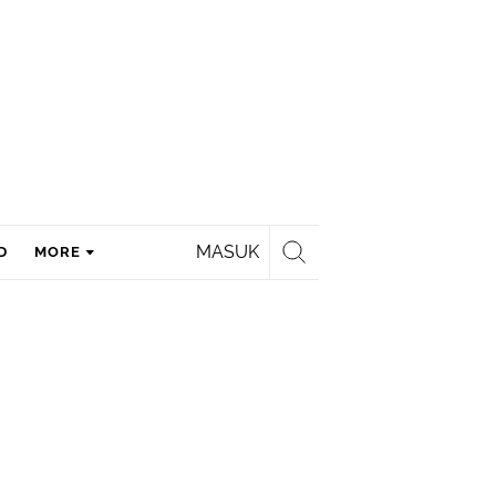
MASUK
D
MORE