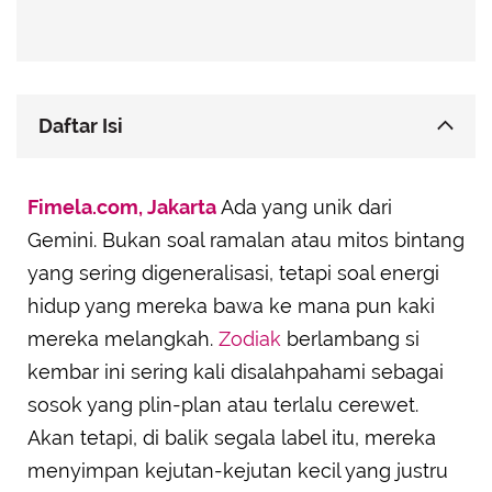
Daftar Isi
Punya Energi yang Menginspirasi
Fimela.com, Jakarta
Ada yang unik dari
Ahli Menghadirkan Percakapan yang Bermakna
Gemini. Bukan soal ramalan atau mitos bintang
Punya Cara Unik Menyemangati
yang sering digeneralisasi, tetapi soal energi
Mudah Beradaptasi tanpa Menghakimi
hidup yang mereka bawa ke mana pun kaki
Membuat Rutinitas Terasa Lebih Seru dan
mereka melangkah.
Zodiak
berlambang si
Mengesankan
kembar ini sering kali disalahpahami sebagai
Tidak Menuntut Kesempurnaan
sosok yang plin-plan atau terlalu cerewet.
Menghargai Ketidaksempurnaan Orang Lain
Akan tetapi, di balik segala label itu, mereka
menyimpan kejutan-kejutan kecil yang justru