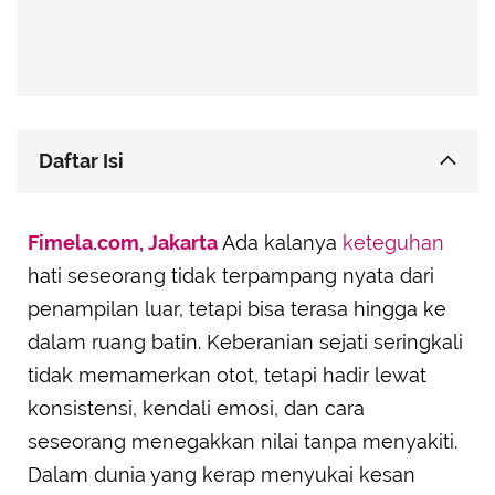
Daftar Isi
Aries: Pionir yang Tak Takut Mengambil Risiko
Fimela.com, Jakarta
dan Jalan Berbeda
Ada kalanya
keteguhan
hati seseorang tidak terpampang nyata dari
Capricorn: Pendiam yang Sering Disangka Lemah
padahal Punya Mental Baja
penampilan luar, tetapi bisa terasa hingga ke
Scorpio: Kalem di Permukaan, Berpendirian Kuat
dalam ruang batin. Keberanian sejati seringkali
di Dalam Diri
tidak memamerkan otot, tetapi hadir lewat
Leo: Tegas Bukan karena Ego, tapi karena Tahu
konsistensi, kendali emosi, dan cara
Nilai Pribadinya
seseorang menegakkan nilai tanpa menyakiti.
Taurus: Tidak Banyak Bicara, tapi Berpendirian
Dalam dunia yang kerap menyukai kesan
Kukuh dan Tegas