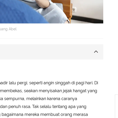
sang Abel
gah Hati
n Kuat
angan yang Menenangkan
dir lalu pergi, seperti angin singgah di pagi hari. Di
nya yang Menghangatkan Hati
ya membekas, seakan menyisakan jejak hangat yang
 dalam Setiap Tindakannya
eka sempurna, melainkan karena caranya
n penuh rasa. Tak selalu tentang apa yang
tang bagaimana mereka membuat orang merasa