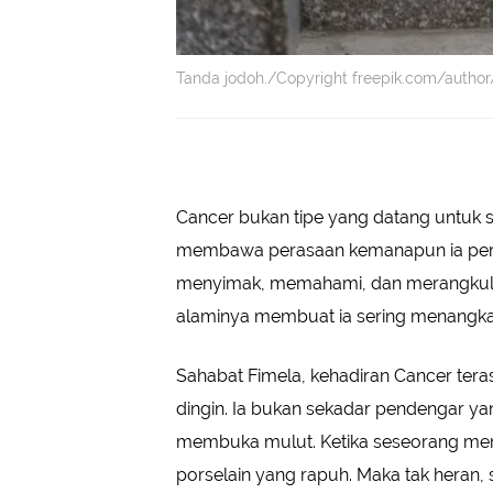
Tanda jodoh./Copyright freepik.com/author
Cancer bukan tipe yang datang untuk s
membawa perasaan kemanapun ia pergi.
menyimak, memahami, dan merangkul luka
alaminya membuat ia sering menangkap
Sahabat Fimela, kehadiran Cancer tera
dingin. Ia bukan sekadar pendengar ya
membuka mulut. Ketika seseorang mem
porselain yang rapuh. Maka tak heran, s