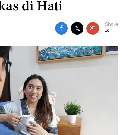
as di Hati
15