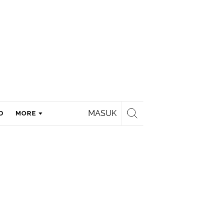
MASUK
D
MORE