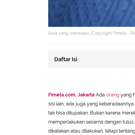
Aura yang menawan./Copyright Fimela - Ri
Daftar Isi
Cancer: Tulusnya Tak Pernah Seten
Scorpio: Diam-Diam Memberi Kesa
Libra: Hadirnya Seperti Keseimb
Fimela.com, Jakarta
Ada
orang
yang ha
Pisces: Imajinasi dan Kepedulian
sisi lain, ada juga yang keberadaann
Taurus: Ketulusan yang Konsisten
tak bisa dilupakan. Bukan karena mer
memperlakukan sesama dengan tulus da
dikatakan atau dilakukan, tetapi ten