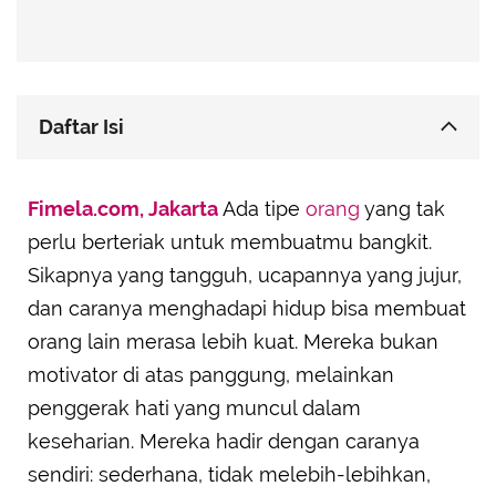
Daftar Isi
Leo: Jadi Pemberi Motivasi tanpa Harus
Fimela.com, Jakarta
Mendominasi
Ada tipe
orang
yang tak
perlu berteriak untuk membuatmu bangkit.
Capricorn: Disiplin yang Menyemangati Orang
Lain untuk Berbuat Lebih Banyak
Sikapnya yang tangguh, ucapannya yang jujur,
Sagittarius: Membebaskan Orang Lain untuk
dan caranya menghadapi hidup bisa membuat
Menjadi Diri Sendiri
orang lain merasa lebih kuat. Mereka bukan
Virgo: Ketelitian yang Membantu Memudahkan
motivator di atas panggung, melainkan
Hidup Orang Lain
penggerak hati yang muncul dalam
Aquarius: Membawa Gagasan yang
keseharian. Mereka hadir dengan caranya
Menghidupkan Harapan Baru
sendiri: sederhana, tidak melebih-lebihkan,