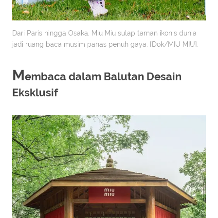
Dari Paris hingga Osaka, Miu Miu sulap taman ikonis dunia
jadi ruang baca musim panas penuh gaya. [Dok/MIU MIU].
M
embaca dalam Balutan Desain
Eksklusif