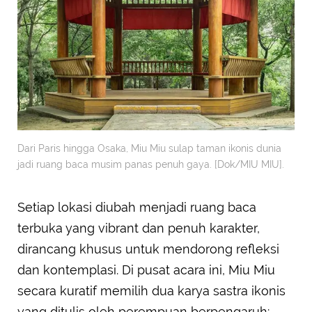
Dari Paris hingga Osaka, Miu Miu sulap taman ikonis dunia
jadi ruang baca musim panas penuh gaya. [Dok/MIU MIU].
Setiap lokasi diubah menjadi ruang baca
terbuka yang vibrant dan penuh karakter,
dirancang khusus untuk mendorong refleksi
dan kontemplasi. Di pusat acara ini, Miu Miu
secara kuratif memilih dua karya sastra ikonis
yang ditulis oleh perempuan berpengaruh: