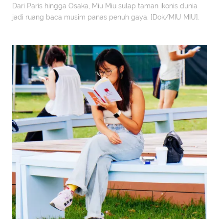
Dari Paris hingga Osaka, Miu Miu sulap taman ikonis dunia
jadi ruang baca musim panas penuh gaya. [Dok/MIU MIU].