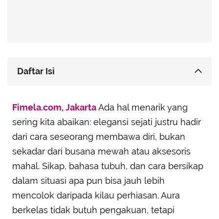
Daftar Isi
Libra: Elegan Lewat Keseimbangan Hati dan Rasa
Fimela.com, Jakarta
Ada hal menarik yang
Virgo: Kelas Tersirat dalam Detail yang Tertata
sering kita abaikan: elegansi sejati justru hadir
Capricorn: Keanggunan yang Tumbuh dari
dari cara seseorang membawa diri, bukan
Disiplin
sekadar dari busana mewah atau aksesoris
Taurus: Tenang, Tulus, dan Tak Pernah Terburu-
buru
mahal. Sikap, bahasa tubuh, dan cara bersikap
dalam situasi apa pun bisa jauh lebih
Aquarius: Elegan dengan Cara Tak Terduga
mencolok daripada kilau perhiasan. Aura
berkelas tidak butuh pengakuan, tetapi