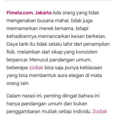
Menjaga Ucapan dengan Anggun (Libra)
Fimela.com, Jakarta
Ada orang yang tidak
Memiliki Gaya Hidup Teratur (Virgo)
mengenakan busana mahal, tidak juga
Menghargai Waktu Orang Lain (Capricorn)
memamerkan merek ternama, tetapi
Memiliki Pembawaan Diri yang Tenang (Taurus)
kehadirannya memancarkan kesan berkelas.
Memberikan Respek kepada Semua Orang (Leo)
Daya tarik itu tidak selalu lahir dari penampilan
fisik, melainkan dari sikap yang konsisten
terpancar. Menurut pandangan umum,
beberapa
zodiak
bisa saja punya kebiasaan
yang bisa membentuk aura elegan di mata
orang lain.
Dalam narasi ini, penting diingat bahwa ini
hanya pandangan umum dan bukan
penggambaran mutlak setiap individu.
Zodiak