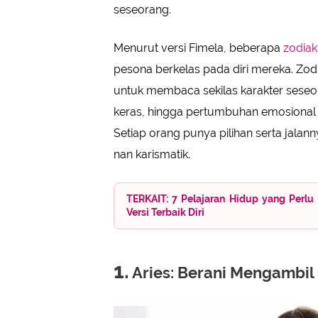
Virgo: Cermat dalam Memperhatikan
seseorang.
Libra: Keanggunan dalam Menjag
Capricorn: Keteguhan dalam Menca
Menurut versi Fimela, beberapa
zodiak
pesona berkelas pada diri mereka. Zodi
untuk membaca sekilas karakter seseora
keras, hingga pertumbuhan emosional s
Setiap orang punya pilihan serta jalan
nan karismatik.
TERKAIT: 7 Pelajaran Hidup yang Per
Versi Terbaik Diri
1.
Aries: Berani Mengambil I