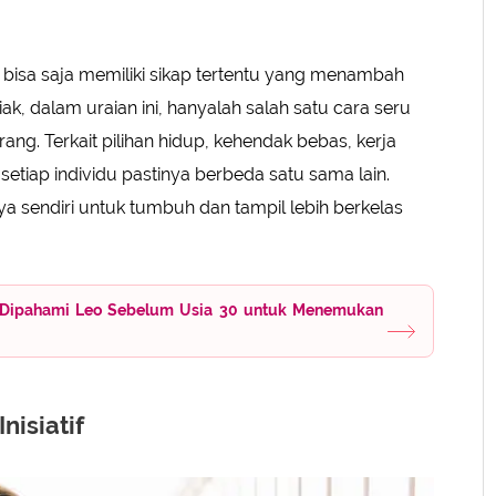
 Detail-Detail Kecil
a Keseimbangan
pai Tujuan atau Target
bisa saja memiliki sikap tertentu yang menambah
ak, dalam uraian ini, hanyalah salah satu cara seru
ng. Terkait pilihan hidup, kehendak bebas, kerja
etiap individu pastinya berbeda satu sama lain.
nya sendiri untuk tumbuh dan tampil lebih berkelas
lu Dipahami Leo Sebelum Usia 30 untuk Menemukan
nisiatif