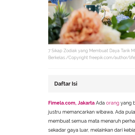
7 Sikap Zodiak yang Membuat Daya Tarik Me
Berkelas./Copyright freepik.com/author/li
Daftar Isi
Aries: Berani Mengambil Inisiatif
Fimela.com, Jakarta
Ada
orang
yang b
Taurus: Konsistensi yang Membentu
justru memancarkan wibawa. Ada pula 
Gemini: Luwes dalam Berkomunika
membuat semua mata menaruh perhatian
Leo: Keberanian Mengekspresikan 
sekadar gaya luar, melainkan dari kebi