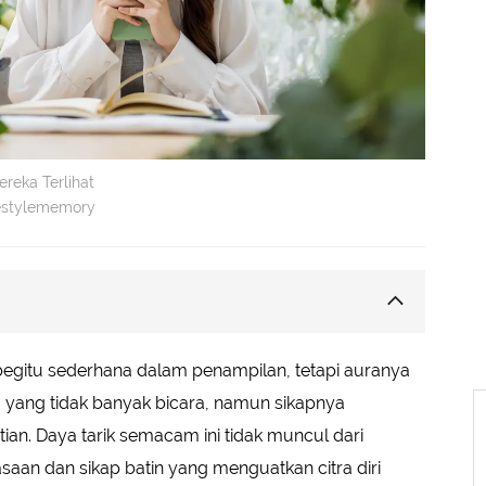
reka Terlihat
festylememory
egitu sederhana dalam penampilan, tetapi auranya
k Integritas
yang tidak banyak bicara, namun sikapnya
si
. Daya tarik semacam ini tidak muncul dari
Diri
asaan dan sikap batin yang menguatkan citra diri