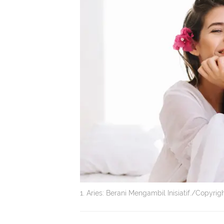
1. Aries: Berani Mengambil Inisiatif./Copyri