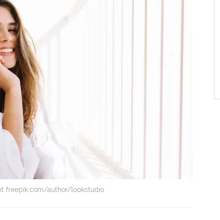
ght freepik.com/author/lookstudio