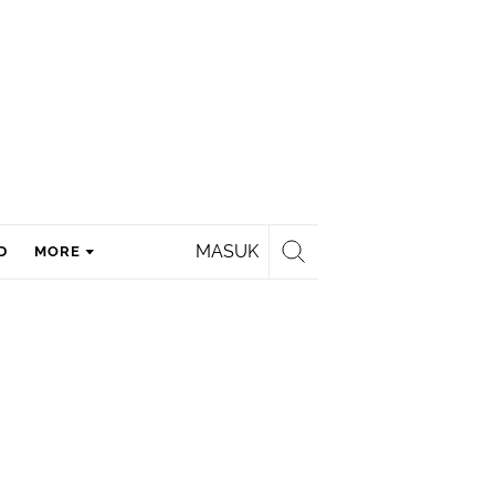
MASUK
D
MORE