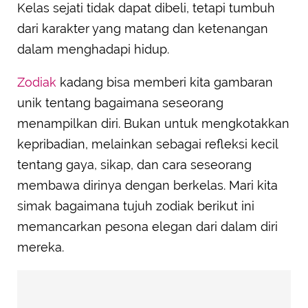
Aquarius: Unik tapi Tetap Menawan
Kelas sejati tidak dapat dibeli, tetapi tumbuh
Scorpio: Misterius tapi Penuh Daya Tarik
dari karakter yang matang dan ketenangan
dalam menghadapi hidup.
Zodiak
kadang bisa memberi kita gambaran
unik tentang bagaimana seseorang
menampilkan diri. Bukan untuk mengkotakkan
kepribadian, melainkan sebagai refleksi kecil
tentang gaya, sikap, dan cara seseorang
membawa dirinya dengan berkelas. Mari kita
simak bagaimana tujuh zodiak berikut ini
memancarkan pesona elegan dari dalam diri
mereka.