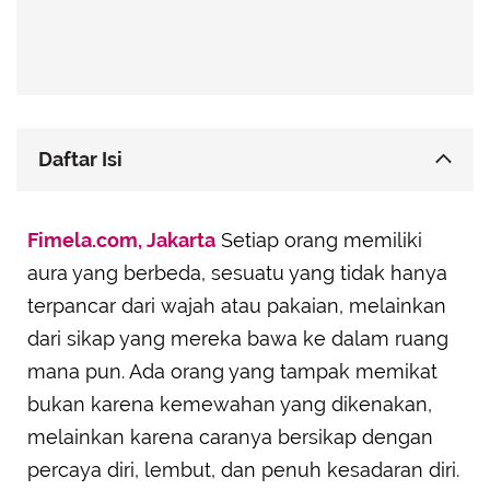
Daftar Isi
Libra: Selalu Menjaga Keseimbangan dalam
Fimela.com, Jakarta
Sikap
Setiap orang memiliki
aura yang berbeda, sesuatu yang tidak hanya
Capricorn: Elegan karena Kedewasaan dan
Ketegasan
terpancar dari wajah atau pakaian, melainkan
Virgo: Berkelas lewat Ketelitian dan Kerapian
dari sikap yang mereka bawa ke dalam ruang
Leo: Penuh Wibawa dengan Percaya Diri yang
mana pun. Ada orang yang tampak memikat
Hangat
bukan karena kemewahan yang dikenakan,
Taurus: Tenang, Stabil, dan Selalu Punya Cita
melainkan karena caranya bersikap dengan
Rasa
percaya diri, lembut, dan penuh kesadaran diri.