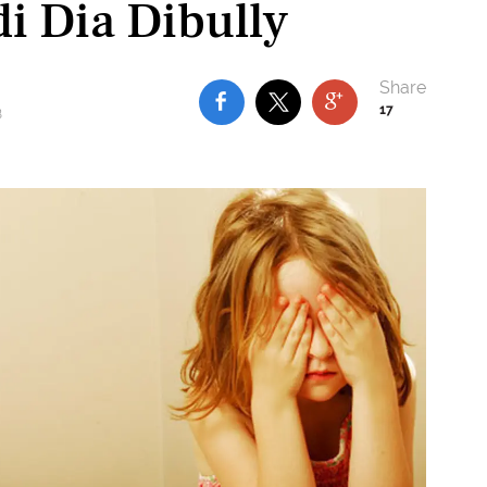
i Dia Dibully
17
B