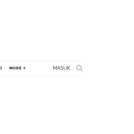
MASUK
D
MORE