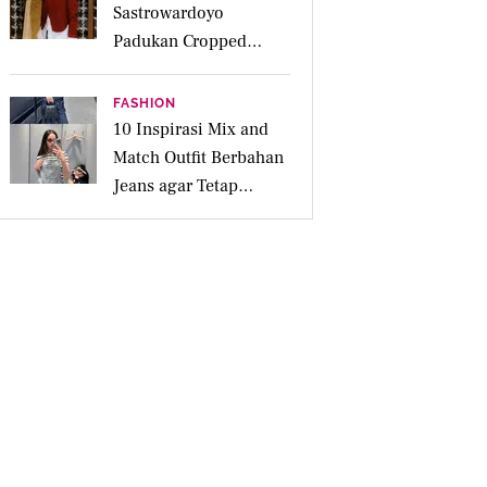
Sastrowardoyo
Padukan Cropped
Beskap dan Ripped
Jeans, Hadirkan Pesona
FASHION
Kartini yang Edgy
10 Inspirasi Mix and
Match Outfit Berbahan
Jeans agar Tetap
Tampil Stylish