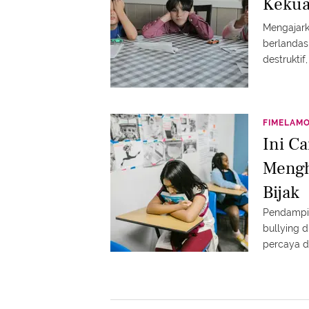
Kekua
Mengajark
berlandas
destrukti
membimbin
mampu men
FIMELAM
Ini C
Mengh
Bijak
Pendampi
bullying 
percaya di