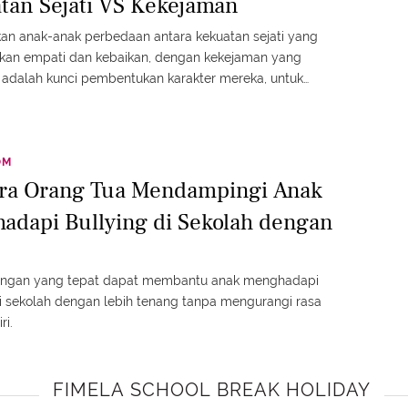
tan Sejati VS Kekejaman
an anak-anak perbedaan antara kekuatan sejati yang
kan empati dan kebaikan, dengan kekejaman yang
f, adalah kunci pembentukan karakter mereka, untuk
g anak menjadi individu yang berdaya, penuh kasih, dan
ggunakan 'kekuatan' mereka secara konstruktif.
OM
ara Orang Tua Mendampingi Anak
adapi Bullying di Sekolah dengan
ngan yang tepat dapat membantu anak menghadapi
di sekolah dengan lebih tenang tanpa mengurangi rasa
ri.
FIMELA SCHOOL BREAK HOLIDAY