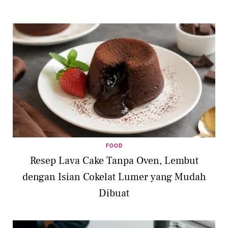
FOOD
Resep Lava Cake Tanpa Oven, Lembut
dengan Isian Cokelat Lumer yang Mudah
Dibuat