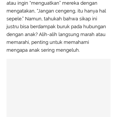
atau ingin “menguatkan” mereka dengan
mengatakan, “Jangan cengeng, itu hanya hal
sepele.” Namun, tahukah bahwa sikap ini
justru bisa berdampak buruk pada hubungan
dengan anak? Alih-alih langsung marah atau
memarahi, penting untuk memahami
mengapa anak sering mengeluh.