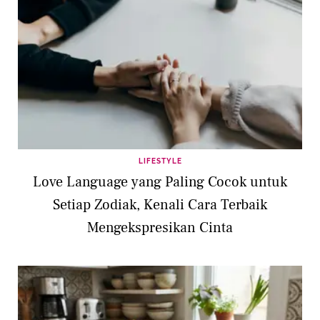
LIFESTYLE
Love Language yang Paling Cocok untuk
Setiap Zodiak, Kenali Cara Terbaik
Mengekspresikan Cinta