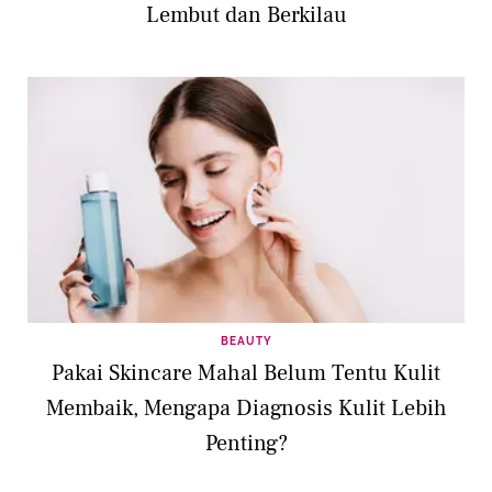
Lembut dan Berkilau
BEAUTY
Pakai Skincare Mahal Belum Tentu Kulit
Membaik, Mengapa Diagnosis Kulit Lebih
Penting?