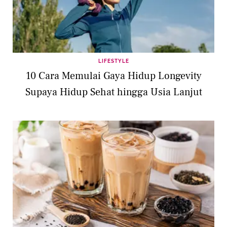
LIFESTYLE
10 Cara Memulai Gaya Hidup Longevity
Supaya Hidup Sehat hingga Usia Lanjut