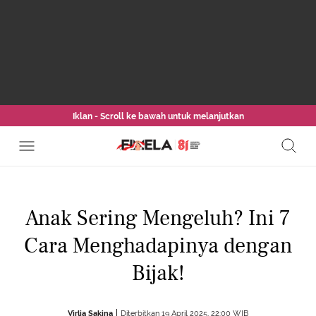
Iklan - Scroll ke bawah untuk melanjutkan
Anak Sering Mengeluh? Ini 7
Cara Menghadapinya dengan
Bijak!
Virlia Sakina
Diterbitkan 19 April 2025, 22:00 WIB