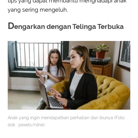
tips yang dapat membantu menghadapi anak
yang sering mengeluh.
D
engarkan dengan Telinga Terbuka
Anak yang ingin mendapatkan perhatian dari ibunya (Foto
dok : pexels/rdne).