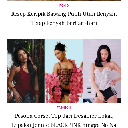
FOOD
Resep Keripik Bawang Putih Utuh Renyah,
Tetap Renyah Berhari-hari
FASHION
Pesona Corset Top dari Desainer Lokal,
Dipakai Jennie BLACKPINK hingga No Na