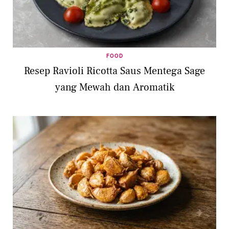
FOOD
Resep Ravioli Ricotta Saus Mentega Sage
yang Mewah dan Aromatik