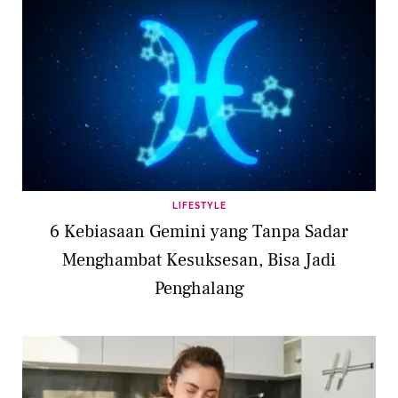
LIFESTYLE
6 Kebiasaan Gemini yang Tanpa Sadar
Menghambat Kesuksesan, Bisa Jadi
Penghalang