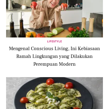
LIFESTYLE
Mengenal Conscious Living, Ini Kebiasaan
Ramah Lingkungan yang Dilakukan
Perempuan Modern