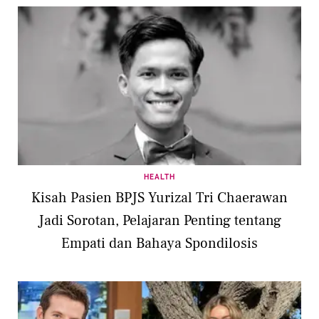
HEALTH
Kisah Pasien BPJS Yurizal Tri Chaerawan
Jadi Sorotan, Pelajaran Penting tentang
Empati dan Bahaya Spondilosis