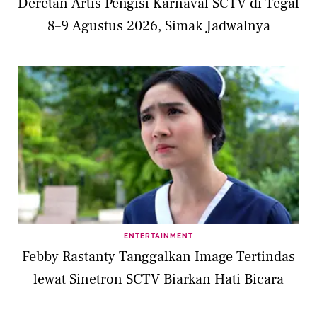
Deretan Artis Pengisi Karnaval SCTV di Tegal
8–9 Agustus 2026, Simak Jadwalnya
ENTERTAINMENT
Febby Rastanty Tanggalkan Image Tertindas
lewat Sinetron SCTV Biarkan Hati Bicara