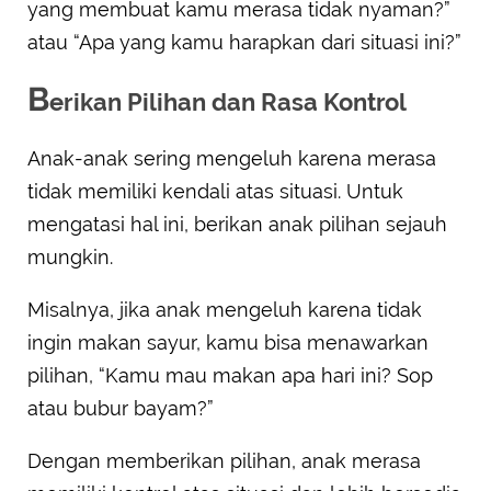
yang membuat kamu merasa tidak nyaman?”
atau “Apa yang kamu harapkan dari situasi ini?”
B
erikan Pilihan dan Rasa Kontrol
Anak-anak sering mengeluh karena merasa
tidak memiliki kendali atas situasi. Untuk
mengatasi hal ini, berikan anak pilihan sejauh
mungkin.
Misalnya, jika anak mengeluh karena tidak
ingin makan sayur, kamu bisa menawarkan
pilihan, “Kamu mau makan apa hari ini? Sop
atau bubur bayam?”
Dengan memberikan pilihan, anak merasa