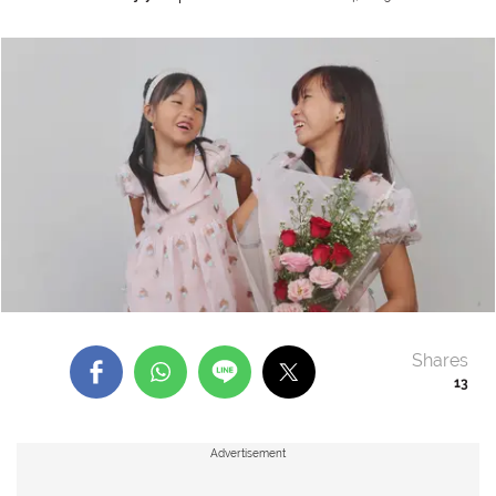
Shares
13
Advertisement