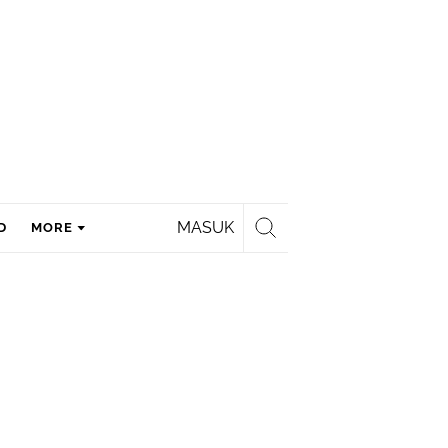
MASUK
D
MORE