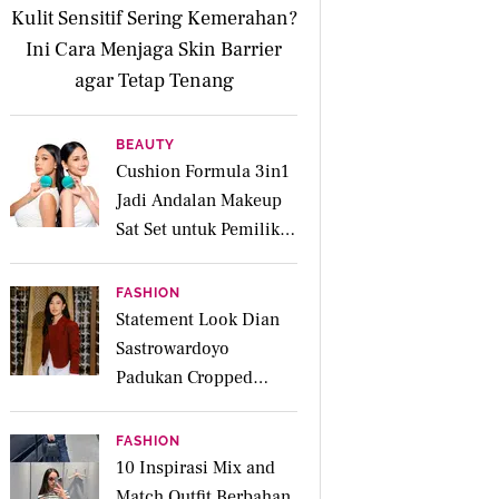
Kulit Sensitif Sering Kemerahan?
Ini Cara Menjaga Skin Barrier
agar Tetap Tenang
BEAUTY
Cushion Formula 3in1
Jadi Andalan Makeup
Sat Set untuk Pemilik
Kulit Acne Prone
FASHION
Statement Look Dian
Sastrowardoyo
Padukan Cropped
Beskap dan Ripped
Jeans, Hadirkan Pesona
FASHION
Kartini yang Edgy
10 Inspirasi Mix and
Match Outfit Berbahan