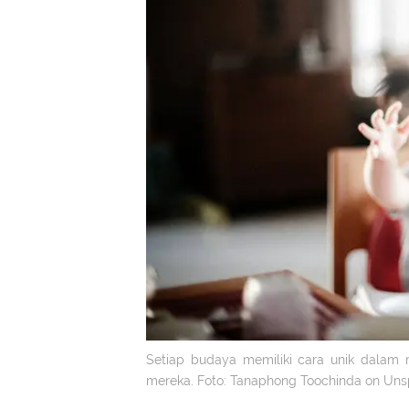
Setiap budaya memiliki cara unik dalam me
mereka. Foto: Tanaphong Toochinda on Uns