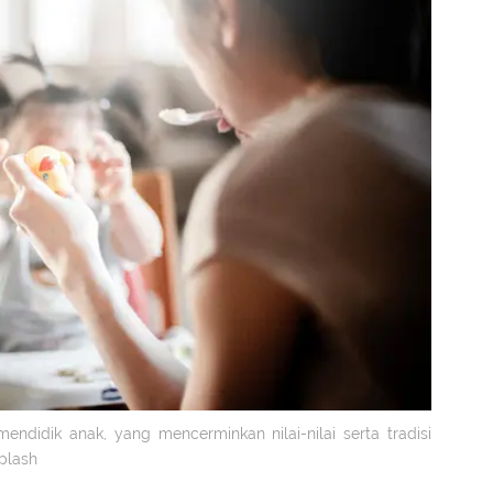
ndidik anak, yang mencerminkan nilai-nilai serta tradisi
plash