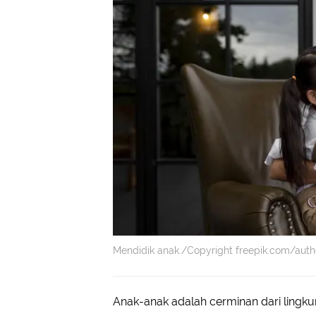
Mendidik anak./Copyright freepik.com/auth
Anak-anak adalah cerminan dari ling