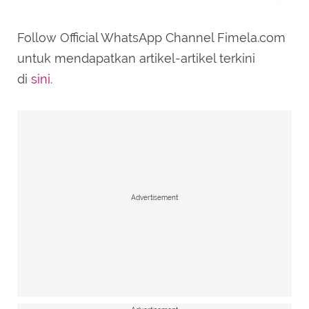
dapat menghambat perkembangan
kemampuan bicara.
Follow Official WhatsApp Channel Fimela.com
untuk mendapatkan artikel-artikel terkini
di
sini
.
Advertisement