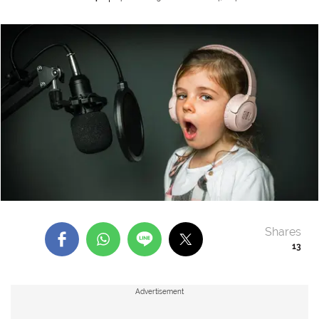
Shares
13
Advertisement