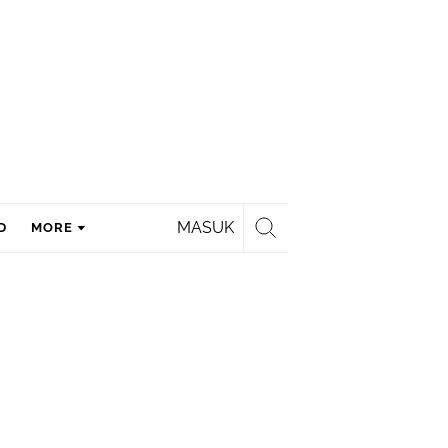
MASUK
D
MORE