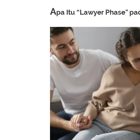
A
pa Itu “Lawyer Phase” pa