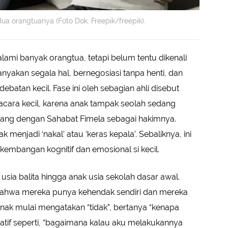
a orangtuanya (Foto Dok: Freepik/freepik).
lami banyak orangtua, tetapi belum tentu dikenali
nyakan segala hal, bernegosiasi tanpa henti, dan
batan kecil. Fase ini oleh sebagian ahli disebut
gacara kecil, karena anak tampak seolah sedang
ang dengan Sahabat Fimela sebagai hakimnya.
 menjadi ‘nakal’ atau ‘keras kepala’. Sebaliknya, ini
embangan kognitif dan emosional si kecil.
usia balita hingga anak usia sekolah dasar awal.
 bahwa mereka punya kehendak sendiri dan mereka
anak mulai mengatakan “tidak”, bertanya “kenapa
natif seperti, “bagaimana kalau aku melakukannya