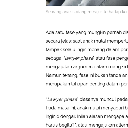
Seorang anak sedang merajuk terhadap kedu
Ada satu fase yang mungkin pernah dia
secara jelas: saat anak mulai memperta
tampak selalu ingin menang dalam perde
sebagai “
lawyer phase
” atau fase pen
mengajukan argumen dalam ruang sid
Namun tenang, fase ini bukan tanda anak
merupakan tahapan penting dalam perk
“
Lawyer phase
” biasanya muncul pada 
Pada masa ini, anak mulai menyadari
ingin didengar. Inilah alasan mengapa 
harus begitu?”, atau mengajukan alter