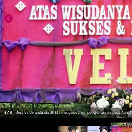
1
/
8
Jessica Veranda eks JKT48 menyelesaikan pendidikannya pada April 20
Komunikasi Visual. (Foto: twitter.com/jcvrnd19)