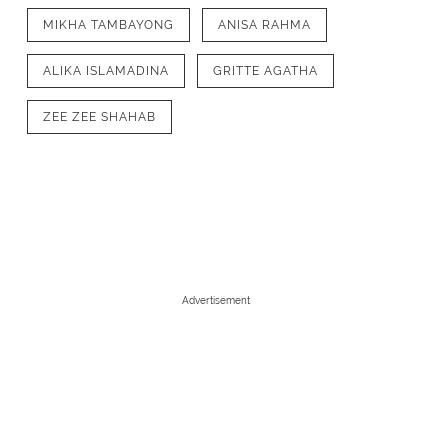
MIKHA TAMBAYONG
ANISA RAHMA
ALIKA ISLAMADINA
GRITTE AGATHA
ZEE ZEE SHAHAB
Advertisement
1
/
8
Shireen Sungkar menyelesaikan pendidikannya di jurusan publik relation
(Galih W. Satria/Bintang.com)