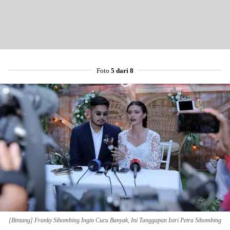
Foto
5 dari 8
Share to others
Pinterest
Mail
[Bintang] Franky Sihombing Ingin Cucu Banyak, Ini Tanggapan Istri Petra Sihombing