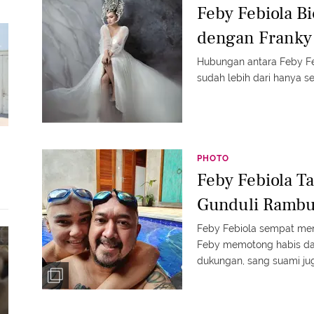
Feby Febiola B
dengan Franky
Hubungan antara Feby Fe
sudah lebih dari hanya s
PHOTO
Feby Febiola T
Gunduli Rambu
Feby Febiola sempat meny
Feby memotong habis dan
dukungan, sang suami j