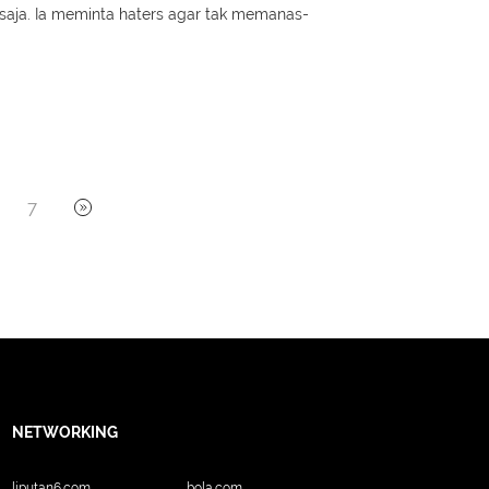
aja. Ia meminta haters agar tak memanas-
7
NETWORKING
liputan6.com
bola.com