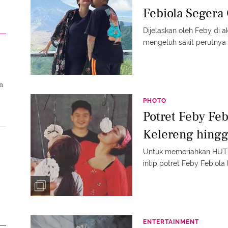
Febiola Seger
Dijelaskan oleh Feby di 
mengeluh sakit perutnya
n
PHOTO
Potret Feby Fe
Kelereng hing
Untuk memeriahkan HUT R
intip potret Feby Febiol
ENTERTAINMENT