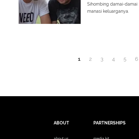
Sihombing damai-damai s
manasi keluarganya.
1
2
3
4
5
6
ABOUT
PARTNERSHIPS
about us
media kit