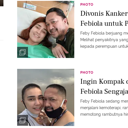
PHOTO
Divonis Kanker
Febiola untuk
Feby Febiola berjuang me
Melihat penyakitnya yang
kepada perempuan untuk 
PHOTO
Ingin Kompak d
Febiola Sengaj
Feby Febiola sedang menj
menjalani kemoterapi, ram
memotong rambutnya hi
dan terlihat kompak, s
dengan istri