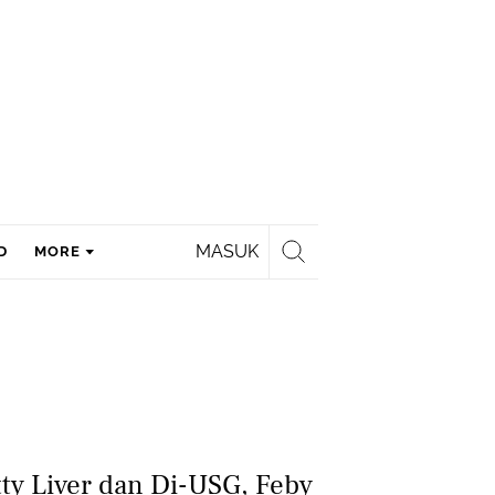
MASUK
D
MORE
ty Liver dan Di-USG, Feby