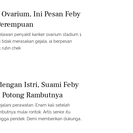
 Ovarium, Ini Pesan Feby
 Perempuan
lawan penyakit kanker ovarium stadium 1.
 tidak merasakan gejala, ia berpesan
rutin chek
engan Istri, Suami Feby
a Potong Rambutnya
alani perawatan. Enam kali setelah
butnya mulai rontok. Artis senior itu
ngga pendek. Demi memberikan dukungan
uaminya juga memotong rambutnya sama