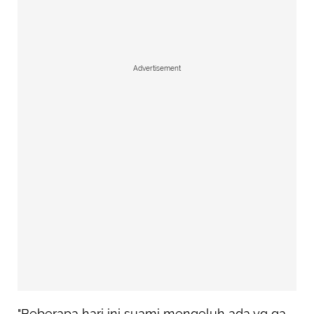
Advertisement
"Beberapa hari ini suami mengeluh ada yg ga