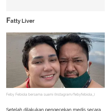
F
atty Liver
Feby Febiola bersama suami (Instagram/febyfebiola_)
Setelah dilakukan pengecekan medis secara