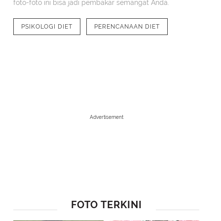
foto-foto ini bisa jadi pembakar semangat Anda.
PSIKOLOGI DIET
PERENCANAAN DIET
Advertisement
1
/
10
Jadi lebih cantik ya?
FOTO TERKINI