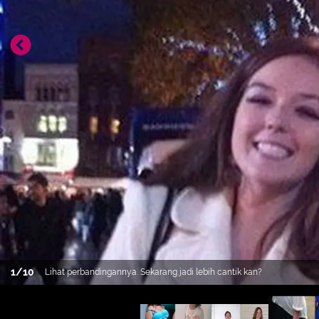
1
/
10
Lihat perbandingannya. Sekarang jadi lebih cantik kan?