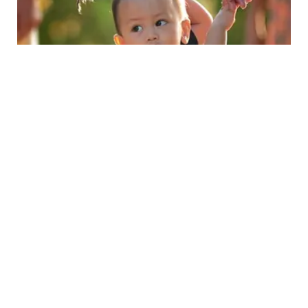
PARENTING
Kesalahan yang Dilakukan Orangtua Hingga
Membuat Anak Obesitas