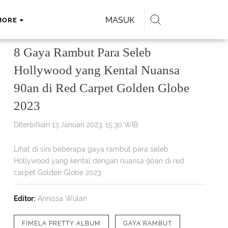
MASUK
MORE
8 Gaya Rambut Para Seleb
Hollywood yang Kental Nuansa
90an di Red Carpet Golden Globe
2023
Diterbitkan 13 Januari 2023, 15:30 WIB
Lihat di sini beberapa gaya rambut para seleb
Hollywood yang kental dengan nuansa 90an di red
carpet Golden Globe 2023.
Editor:
Annissa Wulan
FIMELA PRETTY ALBUM
GAYA RAMBUT