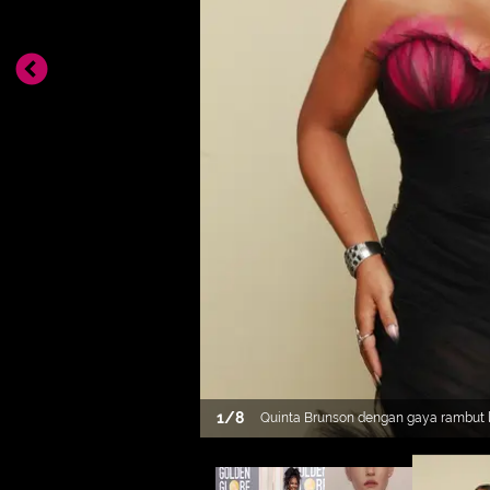
1
/
8
Quinta Brunson dengan gaya rambut l
yang sleek dan tampak mengalir mem
panjang dengan keriting yang glamor. 