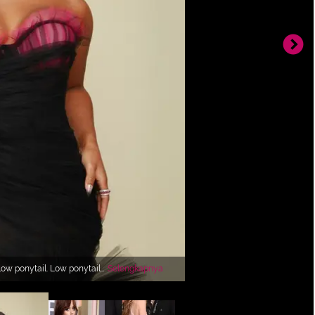
ow ponytail. Low ponytail
Selengkapnya
buat rambutnya terlihat
Foto: Instagram.