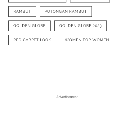
RAMBUT
POTONGAN RAMBUT
GOLDEN GLOBE
GOLDEN GLOBE 2023
RED CARPET LOOK
WOMEN FOR WOMEN
Advertisement
1
/
8
Jenna Ortega dengan gaya rambut fli
tampilan yang baru dan segar bernua
rambut flipped lob yang terlihat halus.