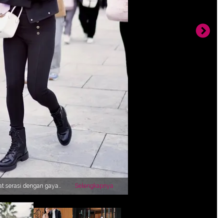
at serasi dengan gaya
Selengkapnya
 tampilan serba hitam
u dengan celana jeans, dan
pak menenteng mini bag
ampil dengan kemeja yang