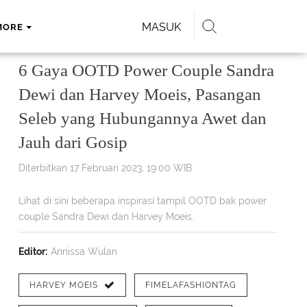
MASUK
MORE
6 Gaya OOTD Power Couple Sandra
Dewi dan Harvey Moeis, Pasangan
Seleb yang Hubungannya Awet dan
Jauh dari Gosip
Diterbitkan 17 Februari 2023, 19:00 WIB
Lihat di sini beberapa inspirasi tampil OOTD bak power
couple Sandra Dewi dan Harvey Moeis.
Editor:
Annissa Wulan
HARVEY MOEIS
FIMELAFASHIONTAG