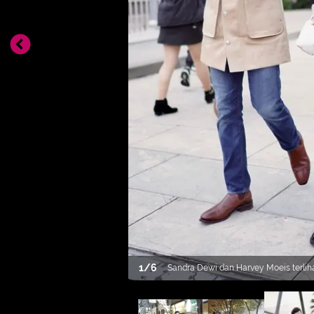
1
/
6
Sandra Dewi dan Harvey Moeis terlih
liburan mereka. Sandra Dewi memilih
dengan sculptural jacket yang dipad
medium boots dari kulit. Ia juga tam
berwarna putih. Sedangkan Harvey t