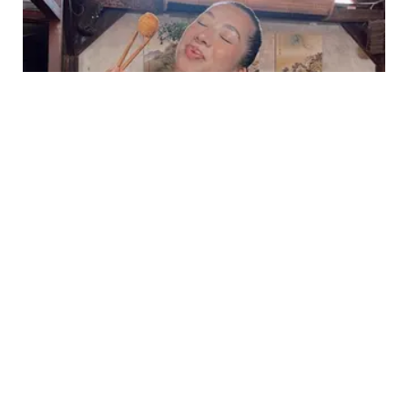
PHOTO
6 Potret Body Goals ala Jennifer Bachdim,
Tak Ragu Pamer Tubuh Sehat dan Aura
Bahagia setelah Miliki 4 Anak