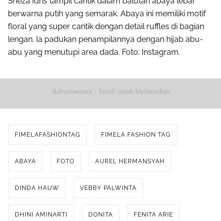
Sheza Idris tampil cantik dalam balutan abaya lebar
berwarna putih yang semarak. Abaya ini memiliki motif
floral yang super cantik dengan detail ruffles di bagian
lengan. Ia padukan penampilannya dengan hijab abu-
abu yang menutupi area dada. Foto: Instagram.
Advertisement - Scroll untuk Melanjutkan
FIMELAFASHIONTAG
FIMELA FASHION TAG
ABAYA
FOTO
AUREL HERMANSYAH
DINDA HAUW
VEBBY PALWINTA
DHINI AMINARTI
DONITA
FENITA ARIE