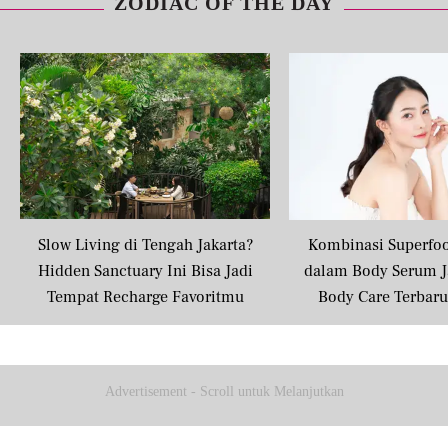
ZODIAC OF THE DAY
Share to others
Pinterest
Mail
Slow Living di Tengah Jakarta?
Kombinasi Superfo
Hidden Sanctuary Ini Bisa Jadi
dalam Body Serum J
Tempat Recharge Favoritmu
Body Care Terbar
Masyarakat U
Advertisement - Scroll untuk Melanjutkan