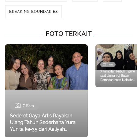
BREAKING BOUNDARIES
FOTO TERKAIT
7 Foto
7 Tampilan Publik Figure
saat Umrah di Bulan
Ramadan 2026 Natasha
Rizky, Nikita Willy, hingga
Paula Verhoeven
7 Foto
Sederet Gaya Artis Rayakan
Ulang Tahun Sederhana Yura
Yunita ke-35 dari Aaliyah
Massaid, Luna Maya, Hingga