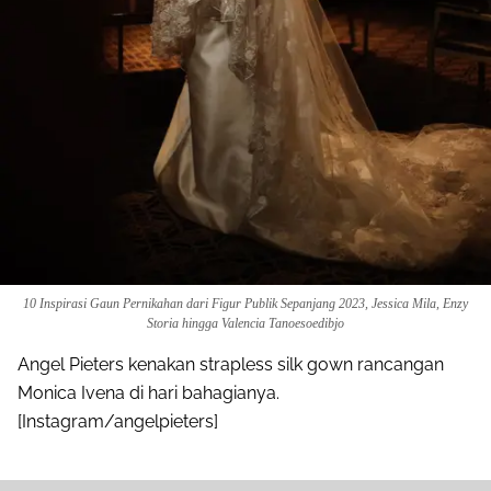
10 Inspirasi Gaun Pernikahan dari Figur Publik Sepanjang 2023, Jessica Mila, Enzy
Storia hingga Valencia Tanoesoedibjo
Angel Pieters kenakan strapless silk gown rancangan
Monica Ivena di hari bahagianya.
[Instagram/angelpieters]