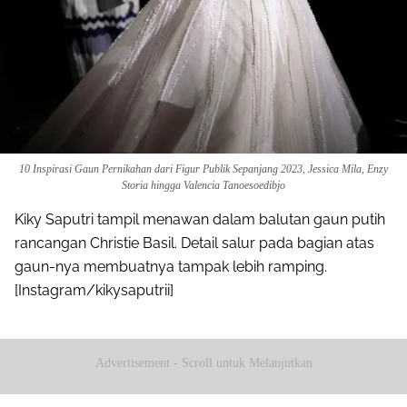
10 Inspirasi Gaun Pernikahan dari Figur Publik Sepanjang 2023, Jessica Mila, Enzy
Storia hingga Valencia Tanoesoedibjo
Kiky Saputri tampil menawan dalam balutan gaun putih
rancangan Christie Basil. Detail salur pada bagian atas
gaun-nya membuatnya tampak lebih ramping.
[Instagram/kikysaputrii]
Advertisement - Scroll untuk Melanjutkan