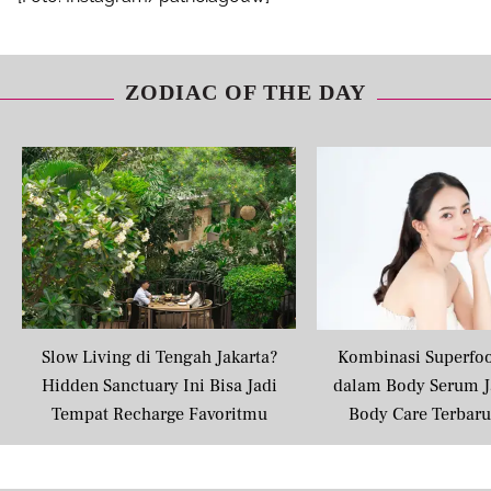
ZODIAC OF THE DAY
Share to others
Pinterest
Mail
Slow Living di Tengah Jakarta?
Kombinasi Superfo
Hidden Sanctuary Ini Bisa Jadi
dalam Body Serum J
Tempat Recharge Favoritmu
Body Care Terbar
Masyarakat U