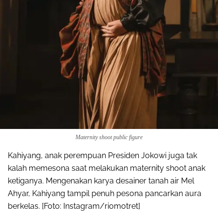
Maternity shoot public figure
Kahiyang, anak perempuan Presiden Jokowi juga tak
kalah memesona saat melakukan maternity shoot anak
ketiganya. Mengenakan karya desainer tanah air Mel
Ahyar, Kahiyang tampil penuh pesona pancarkan aura
berkelas. [Foto: Instagram/riomotret]