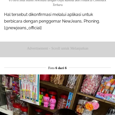
6 Potret Imut Hanni NewJeans dengan Gaya Rambut Bob Pendek di Comeback
Terbaru
Hal tersebut dikonfirmasi melalui aplikasi untuk
berbicara dengan penggemar NewJeans, Phoning.
[@newjeans_official]
Advertisement - Scroll untuk Melanjutkan
Foto
6 dari 6