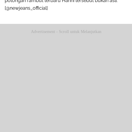
potongan rambut terbaru Hanni tersebut bukan asli.
[@newjeans_official]
Advertisement - Scroll untuk Melanjutkan
Share to others
Pinterest
Mail