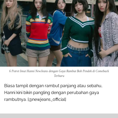
6 Potret Imut Hanni NewJeans dengan Gaya Rambut Bob Pendek di Comeback
Terbaru
Biasa tampil dengan rambut panjang atau sebahu,
Hanni kini bikin pangling dengan perubahan gaya
rambutnya. [@newjeans_official]