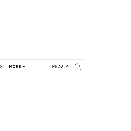
MASUK
D
MORE