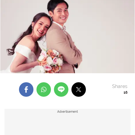
Shares
16
Advertisement