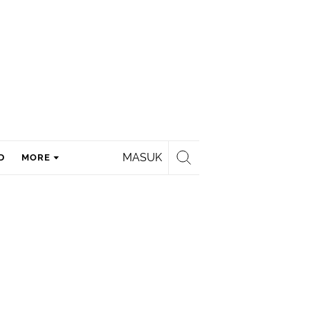
MASUK
D
MORE