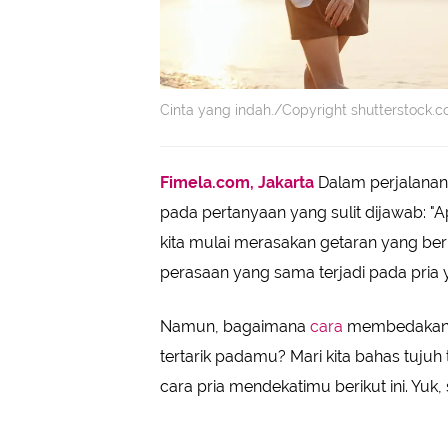
Cinta yang indah./Copyright shutterstock
Fimela.com, Jakarta
Dalam perjalana
pada pertanyaan yang sulit dijawab: "A
kita mulai merasakan getaran yang be
perasaan yang sama terjadi pada pria y
Namun, bagaimana
cara
membedakan pe
tertarik padamu? Mari kita bahas tujuh
cara pria mendekatimu berikut ini. Yuk, 