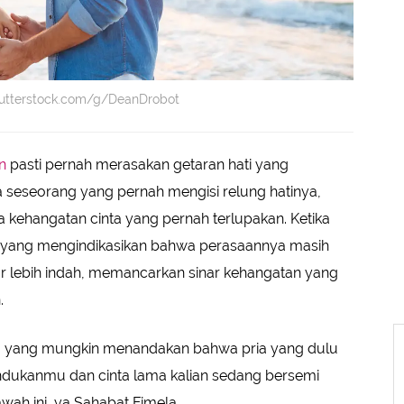
hutterstock.com/g/DeanDrobot
n
pasti pernah merasakan getaran hati yang
seseorang yang pernah mengisi relung hatinya,
 kehangatan cinta yang pernah terlupakan. Ketika
p yang mengindikasikan bahwa perasaannya masih
r lebih indah, memancarkan sinar kehangatan yang
.
a
yang mungkin menandakan bahwa pria yang dulu
ndukanmu dan cinta lama kalian sedang bersemi
wah ini, ya Sahabat Fimela.