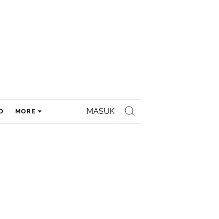
MASUK
D
MORE