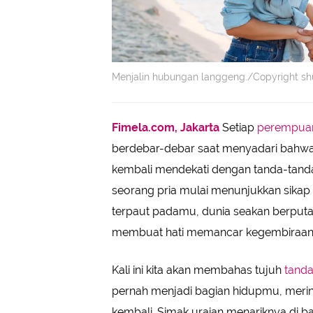
Menjalin hubungan langgeng./Copyright s
Fimela.com, Jakarta
Setiap
perempua
berdebar-debar saat menyadari bahwa 
kembali mendekati dengan tanda-tanda
seorang pria mulai menunjukkan sika
terpaut padamu, dunia seakan berputa
membuat hati memancar kegembiraan
Kali ini kita akan membahas tujuh
tand
pernah menjadi bagian hidupmu, meri
kembali. Simak uraian menariknya di ba