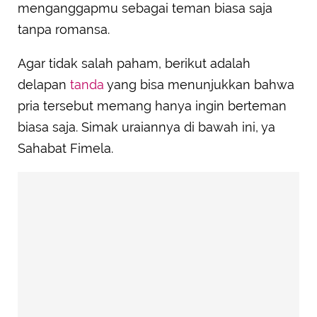
Dia Menghargai Ruang Pribadinya
menganggapmu sebagai teman biasa saja
Tidak Ada Keinginan untuk Mengesankanmu
tanpa romansa.
Agar tidak salah paham, berikut adalah
delapan
tanda
yang bisa menunjukkan bahwa
pria tersebut memang hanya ingin berteman
biasa saja. Simak uraiannya di bawah ini, ya
Sahabat Fimela.