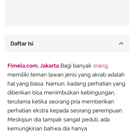
Daftar Isi
Dia Selalu Menyebutmu sebagai Teman
Fimela.com, Jakarta
Bagi banyak
orang
,
Dia Menceritakan Kehidupan Cintanya tanpa
memiliki teman lawan jenis yang akrab adalah
Ragu
hal yang biasa. Namun, kadang perhatian yang
Tidak Ada Gestur Romantis
diberikan bisa menimbulkan kebingungan,
Dia Mengajakmu Bergaul dengan Teman-Teman
Pria Lainnya
terutama ketika seorang pria memberikan
perhatian ekstra kepada seorang perempuan.
Dia Tidak Cemburu ketika Kamu Dekat dengan
Pria Lain
Meskipun dia tampak sangat peduli, ada
Pembicaraan Kalian Tetap Ringan dan Umum
kemungkinan bahwa dia hanya