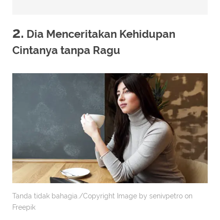
2.
Dia Menceritakan Kehidupan
Cintanya tanpa Ragu
Tanda tidak bahagia./Copyright Image by senivpetro on
Freepik