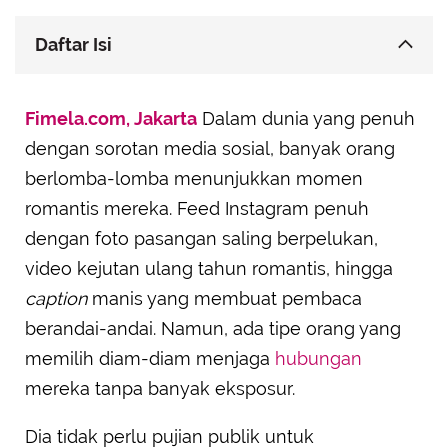
Daftar Isi
Kemesraan yang Terlihat Lewat Tindakan
Fimela.com, Jakarta
Sederhana
Dalam dunia yang penuh
dengan sorotan media sosial, banyak orang
Tidak Merasa Butuh Validasi Publik
berlomba-lomba menunjukkan momen
Lebih Suka Intimasi daripada Sensasi
romantis mereka. Feed Instagram penuh
Dia Memilih Kesederhanaan dalam Hubungan
dengan foto pasangan saling berpelukan,
Komitmen Dia Tampak dari Konsistensi
video kejutan ulang tahun romantis, hingga
Dia Selalu Memprioritaskan Pasangan
caption
manis yang membuat pembaca
Percaya bahwa Hubungan Bukan untuk Ditonton
berandai-andai. Namun, ada tipe orang yang
memilih diam-diam menjaga
hubungan
mereka tanpa banyak eksposur.
Dia tidak perlu pujian publik untuk