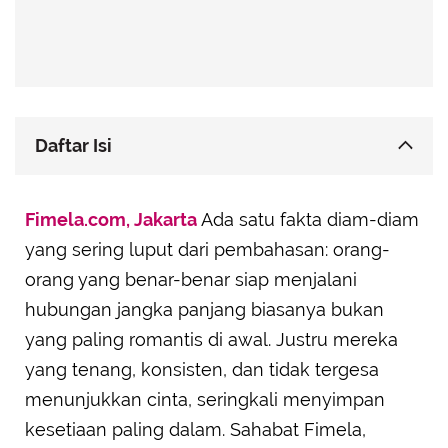
Daftar Isi
Capricorn: Cinta Itu Komitmen, Bukan Hanya
Fimela.com, Jakarta
Perasaan Sesaat
Ada satu fakta diam-diam
yang sering luput dari pembahasan: orang-
Taurus: Setia karena Memilih, Bukan karena Takut
Kehilangan
orang yang benar-benar siap menjalani
Virgo: Mencintai dengan Logika, Bertahan
hubungan jangka panjang biasanya bukan
dengan Ketulusan
yang paling romantis di awal. Justru mereka
Cancer: Emosional tapi Tak Lari dari Tanggung
yang tenang, konsisten, dan tidak tergesa
Jawab
menunjukkan cinta, seringkali menyimpan
Scorpio: Selektif dalam Memilih dan Membangun
kesetiaan paling dalam. Sahabat Fimela,
Hubungan