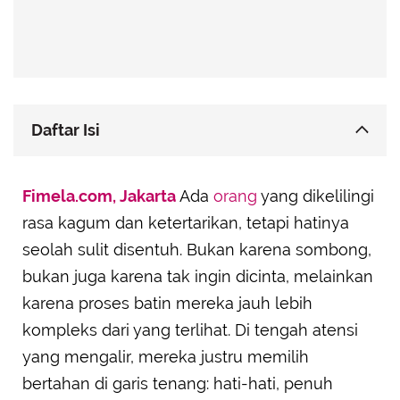
Daftar Isi
Virgo – Logika yang Kuat dan Berprinsip Kokoh
Fimela.com, Jakarta
Ada
orang
yang dikelilingi
Capricorn – Cinta Bukan Prioritas Utama
rasa kagum dan ketertarikan, tetapi hatinya
Aquarius – Jatuh Cinta Tak Selalu Rasional
seolah sulit disentuh. Bukan karena sombong,
Scorpio – Butuh Kepercayaan Penuh Sebelum
bukan juga karena tak ingin dicinta, melainkan
Membuka Hati
karena proses batin mereka jauh lebih
Sagittarius – Hati Bebas yang Tak Mudah
kompleks dari yang terlihat. Di tengah atensi
Ditambatkan
yang mengalir, mereka justru memilih
bertahan di garis tenang: hati-hati, penuh