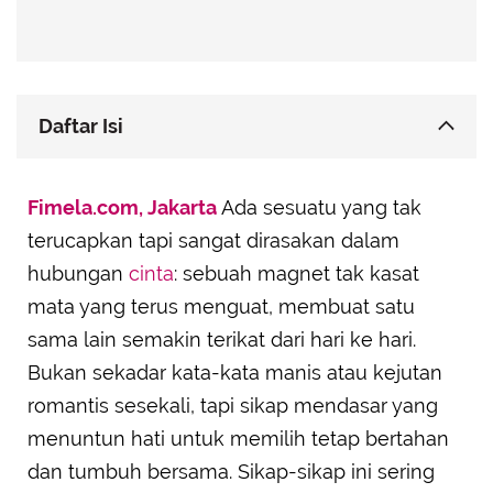
Daftar Isi
Menghargai Momen Kebersamaan dengan
Fimela.com, Jakarta
Tenang
Ada sesuatu yang tak
terucapkan tapi sangat dirasakan dalam
Menjadi Pendengar Aktif tanpa Terburu-buru
Memberi Solusi
hubungan
cinta
: sebuah magnet tak kasat
Menghormati Ketidaksempurnaan tanpa
mata yang terus menguat, membuat satu
Mencoba Mengubah
sama lain semakin terikat dari hari ke hari.
Membiarkan Pasanganmu Bersinar, Bukan
Bukan sekadar kata-kata manis atau kejutan
Meredupkan Cahaya Mereka
romantis sesekali, tapi sikap mendasar yang
Membangun Ritual Kecil yang Bermakna
menuntun hati untuk memilih tetap bertahan
Menunjukkan Kerapuhanmu dengan Keberanian
dan tumbuh bersama. Sikap-sikap ini sering