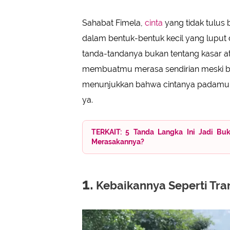
Dia Terlalu Pandai Memilih Kapan 
Dia Tak Mau Tumbuh Bersama, Han
Sahabat Fimela,
cinta
yang tidak tulus b
dalam bentuk-bentuk kecil yang luput d
tanda-tandanya bukan tentang kasar at
membuatmu merasa sendirian meski bera
menunjukkan bahwa cintanya padamu tid
ya.
TERKAIT: 5 Tanda Langka Ini Jadi Bu
Merasakannya?
1.
Kebaikannya Seperti Tra