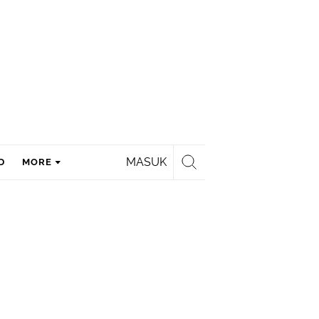
MASUK
D
MORE