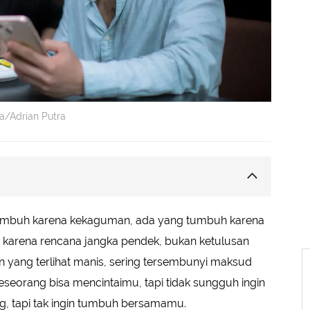
a/Adrian Putra
kan Ketulusan
mbuh karena kekaguman, ada yang tumbuh karena
Hanya saat Diperhatikan Orang Lain
karena rencana jangka pendek, bukan ketulusan
 Menyalahkanmu
tian yang terlihat manis, sering tersembunyi maksud
pan yang Melibatkanmu
eseorang bisa mencintaimu, tapi tidak sungguh ingin
iri Sendiri
, tapi tak ingin tumbuh bersamamu.