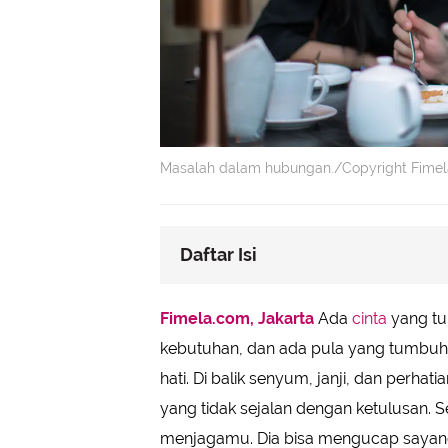
Masalah dalam hubungan./Copyright Fimel
Daftar Isi
Kebaikannya Seperti Transaksi, Bu
Fimela.com, Jakarta
Ada
cinta
yang tu
Dia Menunjukkan Versi Terbaiknya 
kebutuhan, dan ada pula yang tumbuh 
Setiap Konflik Diubah Jadi Ajang
hati. Di balik senyum, janji, dan perha
Dia Menghindari Rencana Masa De
yang tidak sejalan dengan ketulusan. S
Dia Selalu Membuatmu Meragukan D
menjagamu. Dia bisa mengucap sayang