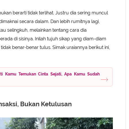
Hadir dan Kapan Hilang
ya Ingin Kamu Mengikuti
ukan berarti tidak terlihat. Justru dia sering muncul
imaknai secara dalam. Dan lebih rumitnya lagi,
au selingkuh, melainkan tentang cara dia
da di sisinya. Inilah tujuh sikap yang diam-diam
ak benar-benar tulus. Simak uraiannya berikut ini,
kti Kamu Temukan Cinta Sejati, Apa Kamu Sudah
nsaksi, Bukan Ketulusan